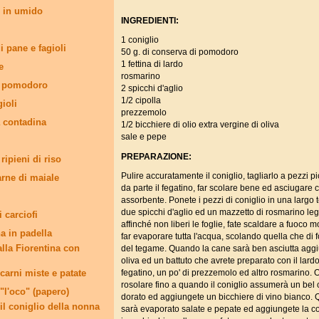
e in umido
INGREDIENTI:
1 coniglio
i pane e fagioli
50 g. di conserva di pomodoro
1 fettina di lardo
e
rosmarino
l pomodoro
2 spicchi d'aglio
1/2 cipolla
gioli
prezzemolo
a contadina
1/2 bicchiere di olio extra vergine di oliva
sale e pepe
PREPARAZIONE:
ipieni di riso
Pulire accuratamente il coniglio, tagliarlo a pezzi p
rne di maiale
da parte il fegatino, far scolare bene ed asciugare 
assorbente. Ponete i pezzi di coniglio in una larg
due spicchi d'aglio ed un mazzetto di rosmarino leg
i carciofi
affinché non liberi le foglie, fate scaldare a fuoco 
a in padella
far evaporare tutta l'acqua, scolando quella che di 
alla Fiorentina con
del tegame. Quando la cane sarà ben asciutta aggiu
oliva ed un battuto che avrete preparato con il lardo, 
 carni miste e patate
fegatino, un po' di prezzemolo ed altro rosmarino. O
rosolare fino a quando il coniglio assumerà un bel
"l'oco" (papero)
dorato ed aggiungete un bicchiere di vino bianco. 
l coniglio della nonna
sarà evaporato salate e pepate ed aggiungete la co