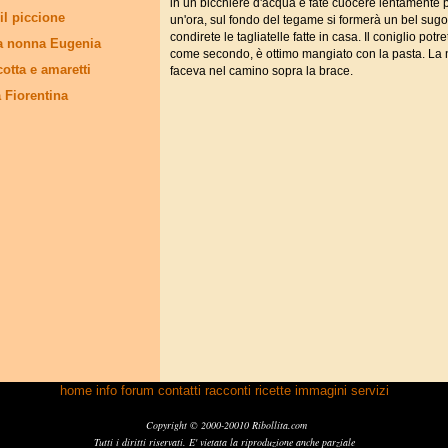
in un bicchiere d'acqua e fate cuocere lentamente
il piccione
un'ora, sul fondo del tegame si formerà un bel sugo
condirete le tagliatelle fatte in casa. Il coniglio potre
a nonna Eugenia
come secondo, è ottimo mangiato con la pasta. La
cotta e amaretti
faceva nel camino sopra la brace.
a Fiorentina
home
info
forum
contatti
racconti
ricette
immagini
servizi
Copyright © 2000-20010 Ribollita.com
Tutti i diritti riservati. E' vietata la riproduzione anche parziale