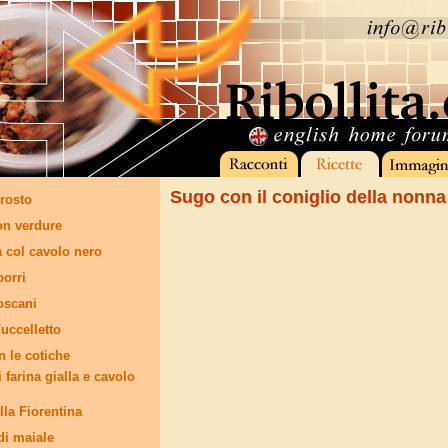
Sugo con il coniglio della nonn
rosto
on verdure
 col cavolo nero
porri
oscani
'uccelletto
n le cotiche
i farina gialla e cavolo
alla Fiorentina
di maiale