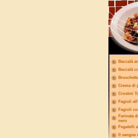
Baccalà ar
Baccalà c
Bruschetta
Crema di 
Crostini T
Fagioli all
Fagioli co
Farinata d
nero
Fegatelli 
Il sangue 