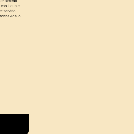
 per almeno
 con il quale
te servirlo
 nonna Ada lo