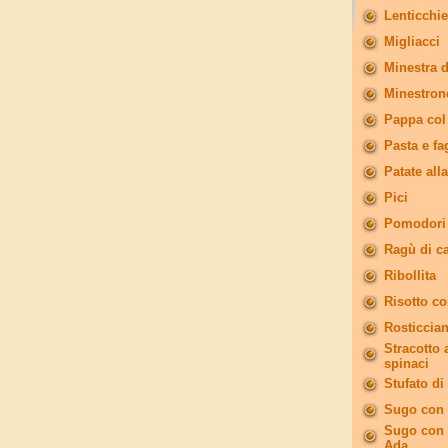
Lenticchi
Migliacci
Minestra d
Minestron
Pappa co
Pasta e fa
Patate all
Pici
Pomodori r
Ragù di ca
Ribollita
Risotto co
Rosticcian
Stracotto 
spinaci
Stufato di
Sugo con 
Sugo con i
Ada