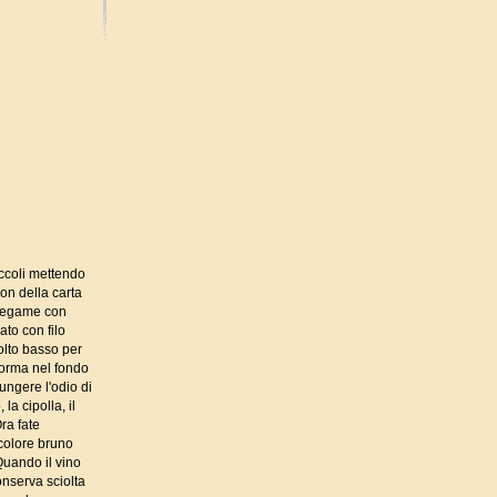
iccoli mettendo
con della carta
o tegame con
ato con filo
molto basso per
forma nel fondo
ngere l'odio di
la cipolla, il
ra fate
 colore bruno
Quando il vino
nserva sciolta